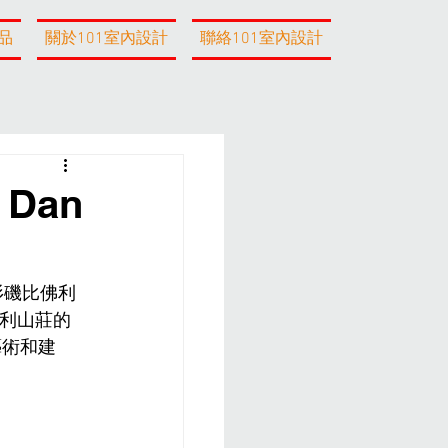
品
關於101室內設計
聯絡101室內設計
 Dan
於洛杉磯比佛利
佛利山莊的
藝術和建