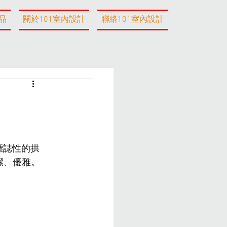
品
關於101室內設計
聯絡101室內設計
其標誌性的拱
潔、優雅
。