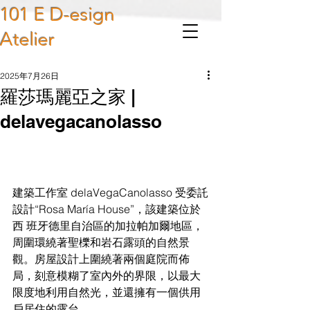
101 E D-esign
Atelier
2025年7月26日
羅莎瑪麗亞之家 |
delavegacanolasso
建築工作室 delaVegaCanolasso 受委託
設計“Rosa María House”，該建築位於
西 班牙德里自治區的加拉帕加爾地區，
周圍環繞著聖櫟和岩石露頭的自然景
觀。房屋設計上圍繞著兩個庭院而佈
局，刻意模糊了室內外的界限，以最大
限度地利用自然光，並還擁有一個供用
戶居住的露台。