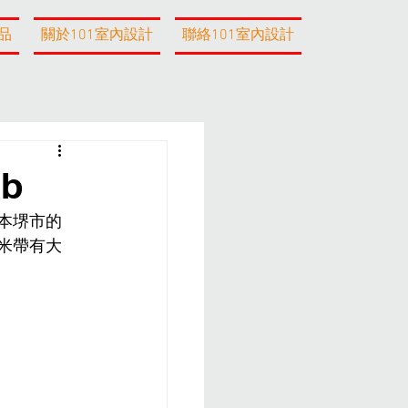
品
關於101室內設計
聯絡101室內設計
b
日本堺市的
方米帶有大