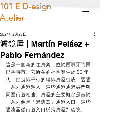
101 E D-esign
Atelier
2024年2月27日
濾鏡屋 | Martín Peláez +
Pablo Fernández
這是一個新的住房案，位於
西班牙
阿爾
巴塞特市。它所在的社區誕生於 50 年
代，由幾排平行的聯排房屋組成，透過
一系列通道進入，這些通道通過拱門與
周圍街道相連。房屋的主要概念是基於
一系列像是「過濾器」通道入口，這些
過濾器從街道入口橫跨房屋到後院。