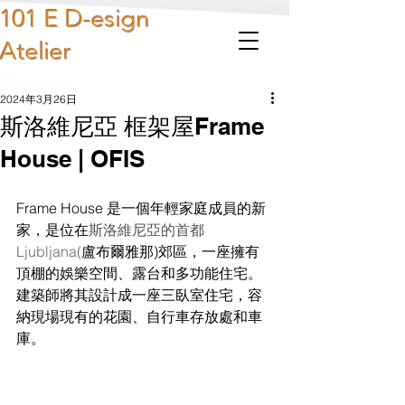
101 E D-esign
Atelier
2024年3月26日
斯洛維尼亞 框架屋Frame
House | OFIS
Frame House 是一個年輕家庭成員的新
家，是位在
斯洛維尼亞的首都 
Ljubljana(
盧布爾雅那)郊區，一座擁有
頂棚的娛樂空間、露台和多功能住宅。
建築師將其設計成一座三臥室住宅，容
納現場現有的花園、自行車存放處和車
庫。