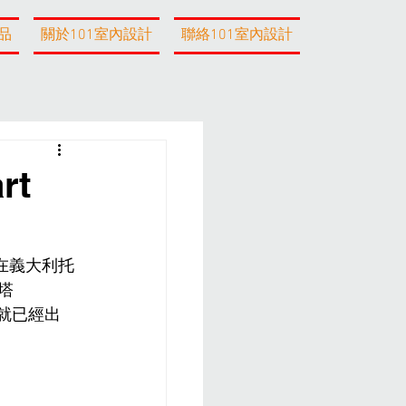
品
關於101室內設計
聯絡101室內設計
rt
在義大利托
塔
年就已經出
。