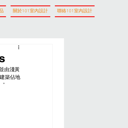
品
關於101室內設計
聯絡101室內設計
s
，並由淺黃
大建築佔地
”