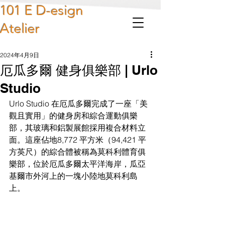
101 E D-esign
Atelier
2024年4月9日
厄瓜多爾 健身俱樂部 | Urlo
Studio
Urlo Studio 在厄瓜多爾完成了一座「美
觀且實用」的健身房和綜合運動俱樂
部，其玻璃和鋁製展館採用複合材料立
面。這座佔地8,772 平方米（94,421 平
方英尺）的綜合體被稱為莫科利體育俱
樂部，位於厄瓜多爾太平洋海岸，瓜亞
基爾市外河上的一塊小陸地莫科利島
上。