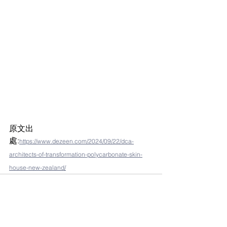
原文出
處:
https://www.dezeen.com/2024/09/22/dca-
architects-of-transformation-polycarbonate-skin-
house-new-zealand/