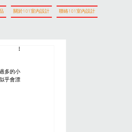
品
關於101室內設計
聯絡101室內設計
過多的小
似乎會漂