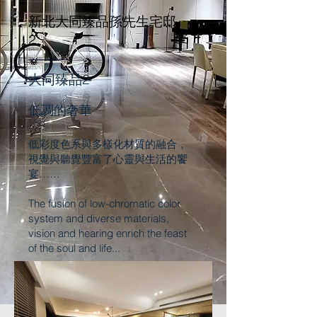
新北大同臻品孫先生宅邸
2
大同臻品2
低調的奢華
低彩度色系
與多樣化材質的融合，
視覺與聽覺豐富了心靈與生活的饗
宴……
The fusion of low-chromatic color
system and diverse materials,
vision and hearing enrich the feast
of the soul and life...
回設計作品